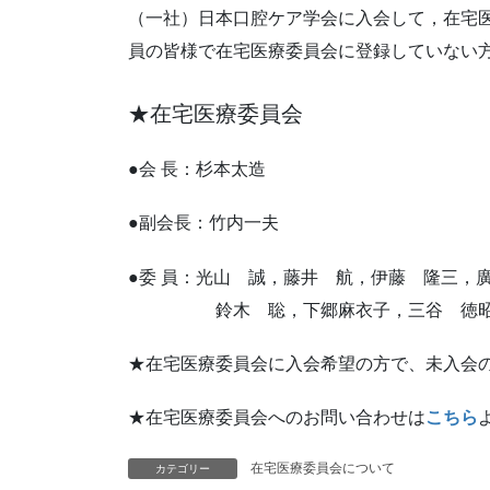
（一社）日本口腔ケア学会に入会して，在宅
員の皆様で在宅医療委員会に登録していない
★在宅医療委員会
●会 長：杉本太造
●副会長：竹内一夫
●委 員：光山 誠，藤井 航，伊藤 隆三，
鈴木 聡，下郷麻衣子，三谷 徳
★在宅医療委員会に入会希望の方で、未入会
★在宅医療委員会へのお問い合わせは
こちら
在宅医療委員会について
カテゴリー