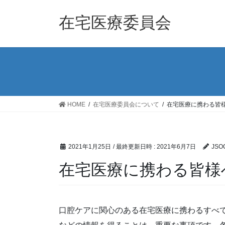
コ
ナ
ン
ビ
在宅医療委員会
テ
ゲ
ン
ー
ツ
シ
へ
ョ
ス
ン
キ
に
ッ
移
HOME
在宅医療委員会について
在宅医療に携わる皆
プ
動
2021年1月25日
/ 最終更新日時 :
2021年6月7日
JSOC
在宅医療に携わる皆様
口腔ケアに関心のある在宅医療に携わるすべ